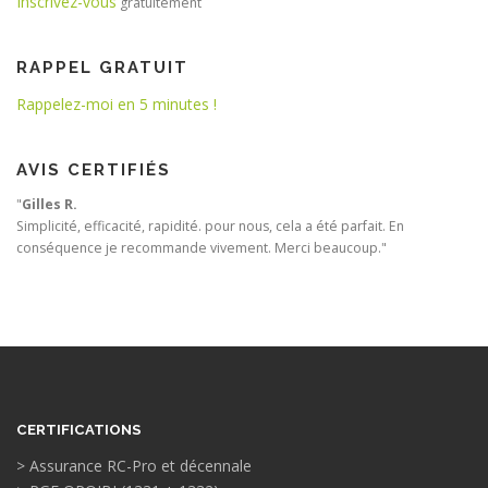
Inscrivez-vous
gratuitement
RAPPEL GRATUIT
Rappelez-moi en 5 minutes !
AVIS CERTIFIÉS
"
Gilles R.
Simplicité, efficacité, rapidité. pour nous, cela a été parfait. En
conséquence je recommande vivement. Merci beaucoup."
CERTIFICATIONS
> Assurance RC-Pro et décennale